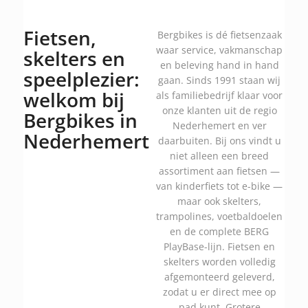
Fietsen,
Bergbikes is dé fietsenzaak
waar service, vakmanschap
skelters en
en beleving hand in hand
speelplezier:
gaan. Sinds 1991 staan wij
welkom bij
als familiebedrijf klaar voor
onze klanten uit de regio
Bergbikes in
Nederhemert en ver
Nederhemert
daarbuiten. Bij ons vindt u
niet alleen een breed
assortiment aan fietsen —
van kinderfiets tot e-bike —
maar ook skelters,
trampolines, voetbaldoelen
en de complete BERG
PlayBase-lijn. Fietsen en
skelters worden volledig
afgemonteerd geleverd,
zodat u er direct mee op
pad kunt. Grotere