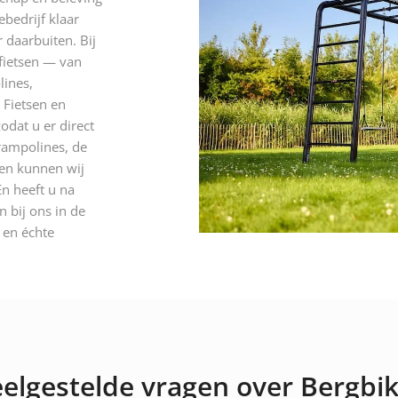
ebedrijf klaar
 daarbuiten. Bij
 fietsen — van
lines,
 Fietsen en
odat u er direct
rampolines, de
 en kunnen wij
n heeft u na
 bij ons in de
n en échte
elgestelde vragen over Bergbi