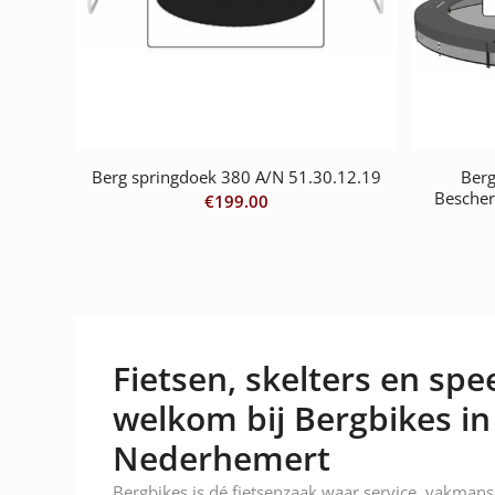
Berg springdoek 380 A/N 51.30.12.19
Ber
Bescher
€
199.00
Fietsen, skelters en spee
welkom bij Bergbikes in
Nederhemert
Bergbikes is dé fietsenzaak waar service, vakman