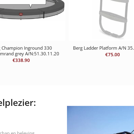
g Champion Inground 330
Berg Ladder Platform A/N 35
mrand grey A/N:51.30.11.20
€
75.00
€
338.90
lplezier:
schap en beleving