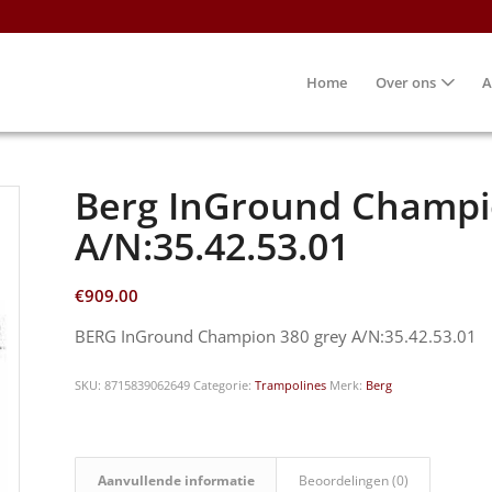
Home
Over ons
A
Berg InGround Champi
A/N:35.42.53.01
€
909.00
BERG InGround Champion 380 grey A/N:35.42.53.01
SKU:
8715839062649
Categorie:
Trampolines
Merk:
Berg
Aanvullende informatie
Beoordelingen (0)