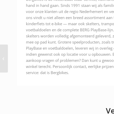
hand in hand gaan. Sinds 1991 staan wij als famili
voor onze klanten uit de regio Nederhemert en ver
ons vindt u niet alleen een breed assortiment aan
kinderfiets tot e-bike — maar ook skelters, trampo
voetbaldoelen en de complete BERG PlayBase-lijn.
skelters worden volledig afgemonteerd geleverd, z
mee op pad kunt. Grotere speelproducten, zoals t
PlayBase en voetbaldoelen, leveren wij in overleg
Berg InGround
indien gewenst ook op locatie voor u opbouwen. E
Champion Airflow 430
aankoop vragen of problemen? Dan kunt u gewoon
groen A/N:35.44.57.01
winkel terecht. Persoonlijk contact, eerlijke prijze
service: dat is Bergbikes.
Ve