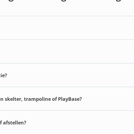
ie?
en skelter, trampoline of PlayBase?
 afstellen?