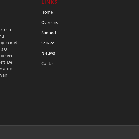
LINKS
Home
Over ons
met een
Aanbod
 nu
kopen met
Service
ls U
Nieuws
voor een
eft. De
Contact
n al de
 Van