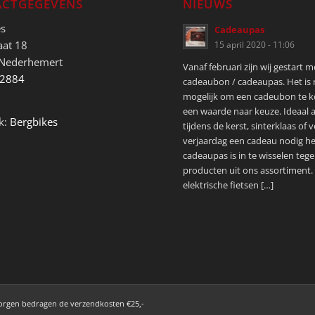
CTGEGEVENS
NIEUWS
es
Cadeaupas
aat 18
15 april 2020 - 11:06
 Nederhemert
Vanaf februari zijn wij gestart 
52884
cadeaubon / cadeaupas. Het is
mogelijk om een cadeubon te 
een waarde naar keuze. Ideaal a
k:
Bergbikes
tijdens de kerst, sinterklaas of 
verjaardag een cadeau nodig he
cadeaupas is in te wisselen tege
producten uit ons assortiment.
elektrische fietsen […]
zorgen bedragen de verzendkosten €25,-