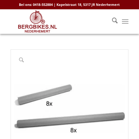
Bel ons: 0418-552884 | Kapelstraat 18, 5317 JR Nederhemert