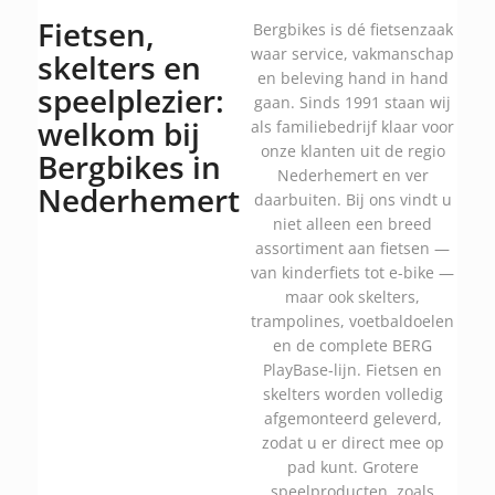
Fietsen,
Bergbikes is dé fietsenzaak
waar service, vakmanschap
skelters en
en beleving hand in hand
speelplezier:
gaan. Sinds 1991 staan wij
welkom bij
als familiebedrijf klaar voor
onze klanten uit de regio
Bergbikes in
Nederhemert en ver
Nederhemert
daarbuiten. Bij ons vindt u
niet alleen een breed
assortiment aan fietsen —
van kinderfiets tot e-bike —
maar ook skelters,
trampolines, voetbaldoelen
en de complete BERG
PlayBase-lijn. Fietsen en
skelters worden volledig
afgemonteerd geleverd,
zodat u er direct mee op
pad kunt. Grotere
speelproducten, zoals