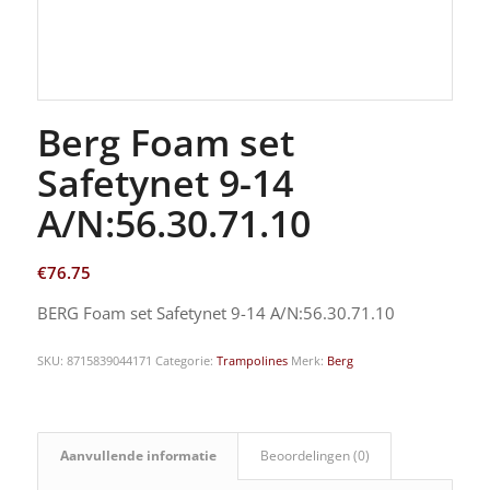
Berg Foam set
Safetynet 9-14
A/N:56.30.71.10
€
76.75
BERG Foam set Safetynet 9-14 A/N:56.30.71.10
SKU:
8715839044171
Categorie:
Trampolines
Merk:
Berg
Aanvullende informatie
Beoordelingen (0)