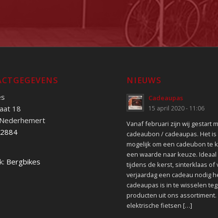
CTGEGEVENS
NIEUWS
es
Cadeaupas
aat 18
15 april 2020 - 11:06
 Nederhemert
Vanaf februari zijn wij gestart 
52884
cadeaubon / cadeaupas. Het is
mogelijk om een cadeubon te 
een waarde naar keuze. Ideaal 
k:
Bergbikes
tijdens de kerst, sinterklaas of
verjaardag een cadeau nodig h
cadeaupas is in te wisselen teg
producten uit ons assortiment.
elektrische fietsen […]