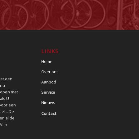
LINKS
Home
Over ons
met een
Aanbod
 nu
kopen met
Service
als U
Nieuws
 voor een
eeft. De
Contact
en al de
 Van