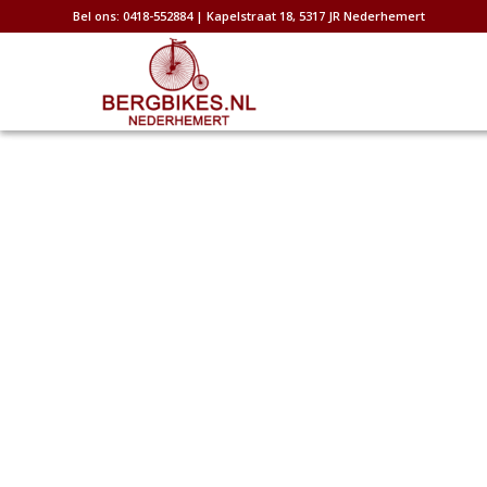
Bel ons: 0418-552884 | Kapelstraat 18, 5317 JR Nederhemert