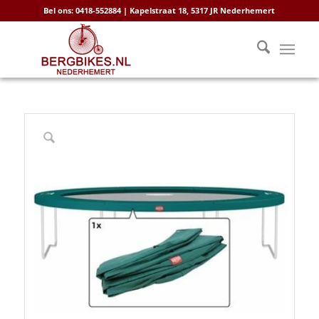
Bel ons: 0418-552884 | Kapelstraat 18, 5317 JR Nederhemert