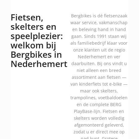
Fietsen,
Bergbikes is dé fietsenzaak
waar service, vakmanschap
skelters en
en beleving hand in hand
speelplezier:
gaan. Sinds 1991 staan wij
welkom bij
als familiebedrijf klaar voor
onze klanten uit de regio
Bergbikes in
Nederhemert en ver
Nederhemert
daarbuiten. Bij ons vindt u
niet alleen een breed
assortiment aan fietsen —
van kinderfiets tot e-bike —
maar ook skelters,
trampolines, voetbaldoelen
en de complete BERG
PlayBase-lijn. Fietsen en
skelters worden volledig
afgemonteerd geleverd,
zodat u er direct mee op
pad kunt. Grotere