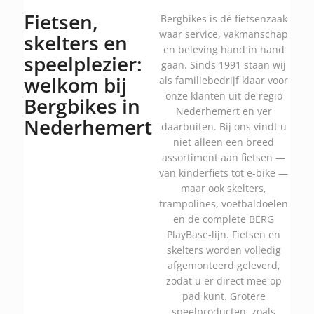
Fietsen,
Bergbikes is dé fietsenzaak
waar service, vakmanschap
skelters en
en beleving hand in hand
speelplezier:
gaan. Sinds 1991 staan wij
welkom bij
als familiebedrijf klaar voor
onze klanten uit de regio
Bergbikes in
Nederhemert en ver
Nederhemert
daarbuiten. Bij ons vindt u
niet alleen een breed
assortiment aan fietsen —
van kinderfiets tot e-bike —
maar ook skelters,
trampolines, voetbaldoelen
en de complete BERG
PlayBase-lijn. Fietsen en
skelters worden volledig
afgemonteerd geleverd,
zodat u er direct mee op
pad kunt. Grotere
speelproducten, zoals