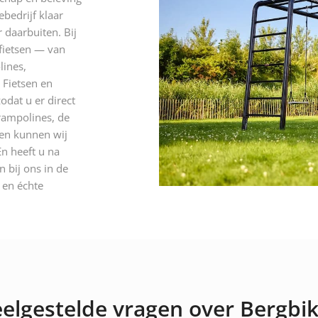
ebedrijf klaar
 daarbuiten. Bij
 fietsen — van
lines,
 Fietsen en
odat u er direct
rampolines, de
 en kunnen wij
n heeft u na
 bij ons in de
n en échte
elgestelde vragen over Bergbi