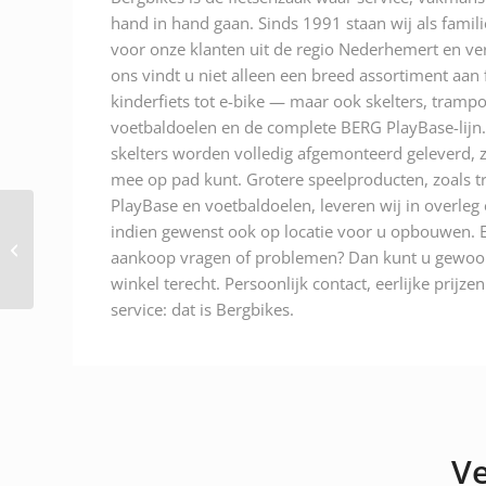
hand in hand gaan. Sinds 1991 staan wij als famili
voor onze klanten uit de regio Nederhemert en ver
ons vindt u niet alleen een breed assortiment aan
kinderfiets tot e-bike — maar ook skelters, trampo
voetbaldoelen en de complete BERG PlayBase-lijn.
skelters worden volledig afgemonteerd geleverd, z
mee op pad kunt. Grotere speelproducten, zoals t
PlayBase en voetbaldoelen, leveren wij in overleg
Berg Street-X Venom
indien gewenst ook op locatie voor u opbouwen. E
zw/groen A/N:
aankoop vragen of problemen? Dan kunt u gewoon
24.10.00.01
winkel terecht. Persoonlijk contact, eerlijke prijze
service: dat is Bergbikes.
Ve