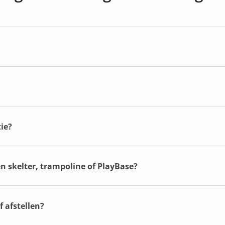
ie?
en skelter, trampoline of PlayBase?
 afstellen?