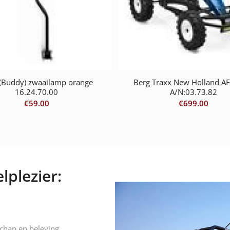
(Buddy) zwaailamp orange
Berg Traxx New Holland A
16.24.70.00
A/N:03.73.82
€
59.00
€
699.00
lplezier:
schap en beleving