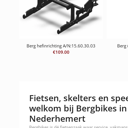
Berg hefinrichting A/N:15.60.30.03
Berg 
€
109.00
Fietsen, skelters en spee
welkom bij Bergbikes in
Nederhemert
Bergbikes is dé fietsenzaak waar service, vakman