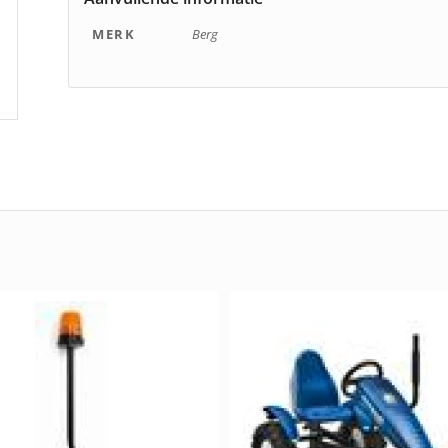
MERK
Berg