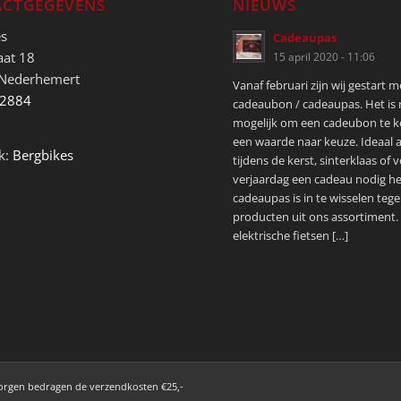
CTGEGEVENS
NIEUWS
es
Cadeaupas
aat 18
15 april 2020 - 11:06
 Nederhemert
Vanaf februari zijn wij gestart 
52884
cadeaubon / cadeaupas. Het is
mogelijk om een cadeubon te 
een waarde naar keuze. Ideaal a
k:
Bergbikes
tijdens de kerst, sinterklaas of 
verjaardag een cadeau nodig he
cadeaupas is in te wisselen tege
producten uit ons assortiment.
elektrische fietsen […]
zorgen bedragen de verzendkosten €25,-