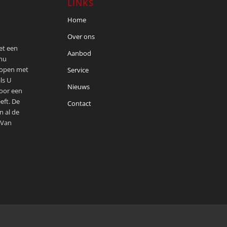
LINKS
Home
Over ons
met een
Aanbod
 nu
kopen met
Service
ls U
Nieuws
voor een
eft. De
Contact
n al de
 Van