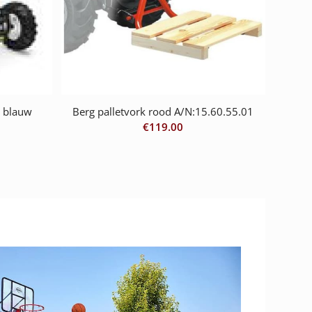
F blauw
Berg palletvork rood A/N:15.60.55.01
€
119.00