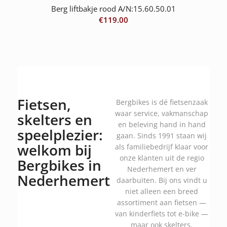
Berg liftbakje rood A/N:15.60.50.01
€
119.00
Fietsen,
Bergbikes is dé fietsenzaak
waar service, vakmanschap
skelters en
en beleving hand in hand
speelplezier:
gaan. Sinds 1991 staan wij
welkom bij
als familiebedrijf klaar voor
onze klanten uit de regio
Bergbikes in
Nederhemert en ver
Nederhemert
daarbuiten. Bij ons vindt u
niet alleen een breed
assortiment aan fietsen —
van kinderfiets tot e-bike —
maar ook skelters,