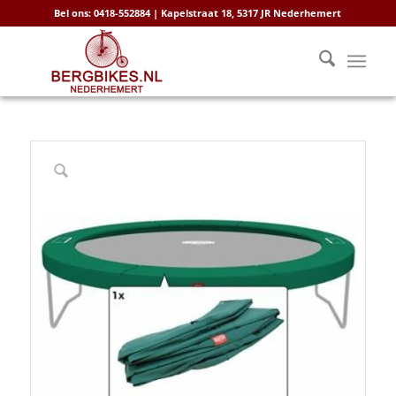
Bel ons: 0418-552884 | Kapelstraat 18, 5317 JR Nederhemert