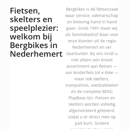
Fietsen,
Bergbikes is dé fietsenzaak
waar service, vakmanschap
skelters en
en beleving hand in hand
speelplezier:
gaan. Sinds 1991 staan wij
welkom bij
als familiebedrijf klaar voor
onze klanten uit de regio
Bergbikes in
Nederhemert en ver
Nederhemert
daarbuiten. Bij ons vindt u
niet alleen een breed
assortiment aan fietsen —
van kinderfiets tot e-bike —
maar ook skelters,
trampolines, voetbaldoelen
en de complete BERG
PlayBase-lijn. Fietsen en
skelters worden volledig
afgemonteerd geleverd,
zodat u er direct mee op
pad kunt. Grotere