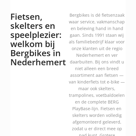
Fietsen,
Bergbikes is dé fietsenzaak
waar service, vakmanschap
skelters en
en beleving hand in hand
speelplezier:
gaan. Sinds 1991 staan wij
welkom bij
als familiebedrijf klaar voor
onze klanten uit de regio
Bergbikes in
Nederhemert en ver
Nederhemert
daarbuiten. Bij ons vindt u
niet alleen een breed
assortiment aan fietsen —
van kinderfiets tot e-bike —
maar ook skelters,
trampolines, voetbaldoelen
en de complete BERG
PlayBase-lijn. Fietsen en
skelters worden volledig
afgemonteerd geleverd,
zodat u er direct mee op
pad kunt. Grotere