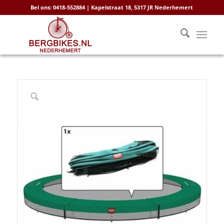
Bel ons: 0418-552884 | Kapelstraat 18, 5317 JR Nederhemert