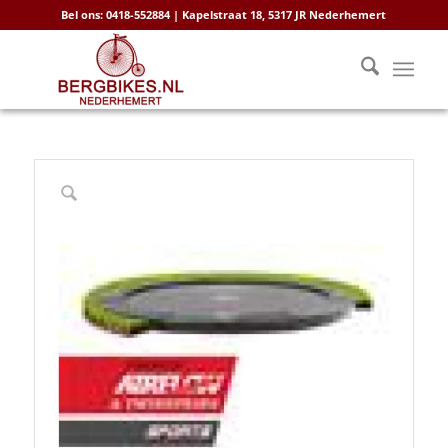
Bel ons: 0418-552884 | Kapelstraat 18, 5317 JR Nederhemert