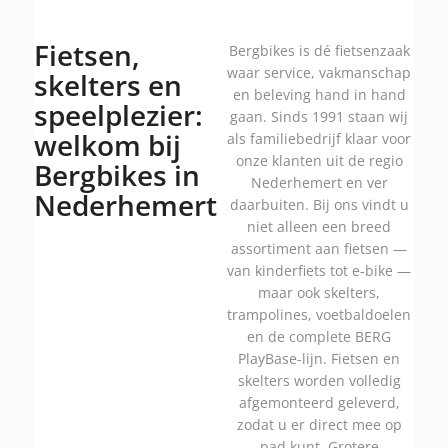
Fietsen,
Bergbikes is dé fietsenzaak
waar service, vakmanschap
skelters en
en beleving hand in hand
speelplezier:
gaan. Sinds 1991 staan wij
welkom bij
als familiebedrijf klaar voor
onze klanten uit de regio
Bergbikes in
Nederhemert en ver
Nederhemert
daarbuiten. Bij ons vindt u
niet alleen een breed
assortiment aan fietsen —
van kinderfiets tot e-bike —
maar ook skelters,
trampolines, voetbaldoelen
en de complete BERG
PlayBase-lijn. Fietsen en
skelters worden volledig
afgemonteerd geleverd,
zodat u er direct mee op
pad kunt. Grotere