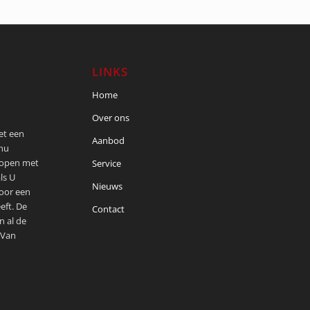
LINKS
Home
Over ons
met een
Aanbod
 nu
kopen met
Service
ls U
Nieuws
voor een
eft. De
Contact
n al de
 Van