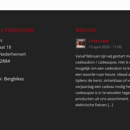
CTGEGEVENS
NIEUWS
es
Cadeaupas
aat 18
15 april 2020 - 11:06
 Nederhemert
Vanaf februari zijn wij gestart 
52884
cadeaubon / cadeaupas. Het is
mogelijk om een cadeubon te 
een waarde naar keuze. Ideaal a
k:
Bergbikes
tijdens de kerst, sinterklaas of 
verjaardag een cadeau nodig he
cadeaupas is in te wisselen tege
producten uit ons assortiment.
elektrische fietsen […]