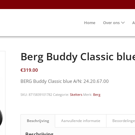
Home
Over ons
A
Berg Buddy Classic blue
€
319.00
BERG Buddy Classic blue A/N: 24.20.67.00
SKU:
8715839101782
Categorie:
Skelters
Merk:
Berg
Beschrijving
Aanvullende informatie
Beoordelinge
Beschrijving