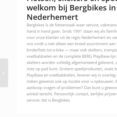
welkom bij Bergbikes in
Nederhemert
Bergbikes is dé fietsenzaak waar service, vakman
hand in hand gaan. Sinds 1991 staan wij als famili
voor onze klanten uit de regio Nederhemert en ver
ons vindt u niet alleen een breed assortiment aan
kinderfiets tot e-bike — maar ook skelters, trampo
voetbaldoelen en de complete BERG PlayBase-lijn.
skelters worden volledig afgemonteerd geleverd, z
mee op pad kunt. Grotere speelproducten, zoals t
Bikefun Kids Girly 12
PlayBase en voetbaldoelen, leveren wij in overleg
Pink Meisjes 2026
indien gewenst ook op locatie voor u opbouwen. E
aankoop vragen of problemen? Dan kunt u gewoon
winkel terecht. Persoonlijk contact, eerlijke prijze
service: dat is Bergbikes.