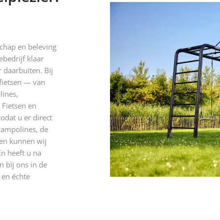
schap en beleving
ebedrijf klaar
 daarbuiten. Bij
 fietsen — van
lines,
 Fietsen en
odat u er direct
rampolines, de
 en kunnen wij
n heeft u na
 bij ons in de
n en échte