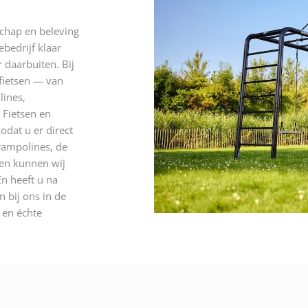
schap en beleving
ebedrijf klaar
 daarbuiten. Bij
 fietsen — van
lines,
 Fietsen en
odat u er direct
rampolines, de
 en kunnen wij
n heeft u na
 bij ons in de
n en échte