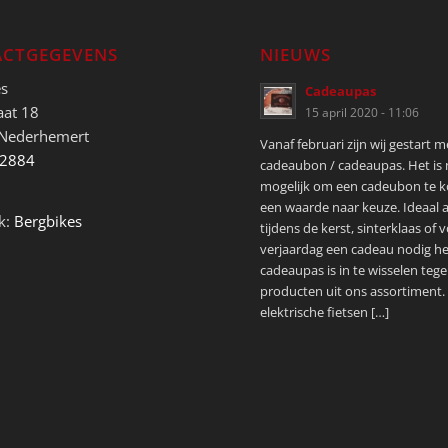
CTGEGEVENS
NIEUWS
es
Cadeaupas
aat 18
15 april 2020 - 11:06
 Nederhemert
Vanaf februari zijn wij gestart 
52884
cadeaubon / cadeaupas. Het is
mogelijk om een cadeubon te 
een waarde naar keuze. Ideaal a
k:
Bergbikes
tijdens de kerst, sinterklaas of 
verjaardag een cadeau nodig he
cadeaupas is in te wisselen tege
producten uit ons assortiment.
elektrische fietsen […]