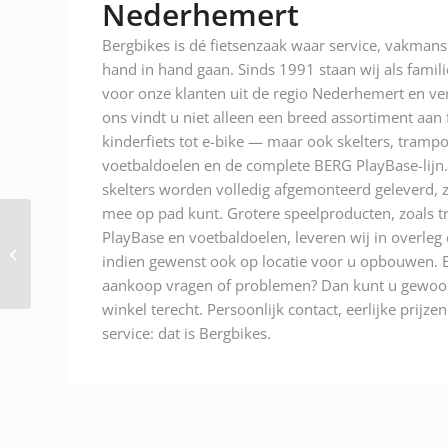
Nederhemert
Bergbikes is dé fietsenzaak waar service, vakman
hand in hand gaan. Sinds 1991 staan wij als famili
voor onze klanten uit de regio Nederhemert en ver
ons vindt u niet alleen een breed assortiment aan
kinderfiets tot e-bike — maar ook skelters, trampo
voetbaldoelen en de complete BERG PlayBase-lijn.
skelters worden volledig afgemonteerd geleverd, z
mee op pad kunt. Grotere speelproducten, zoals t
PlayBase en voetbaldoelen, leveren wij in overleg
Berg Buddy Classic blue
indien gewenst ook op locatie voor u opbouwen. E
A/N: 24.20.67.00
aankoop vragen of problemen? Dan kunt u gewoon
winkel terecht. Persoonlijk contact, eerlijke prijze
service: dat is Bergbikes.