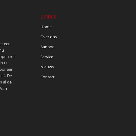
LINKS
Home
Over ons
met een
Aanbod
 nu
kopen met
Service
ls U
Nieuws
voor een
eft. De
Contact
n al de
 Van