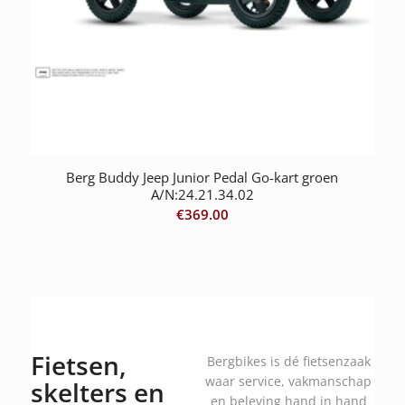
Berg Buddy Jeep Junior Pedal Go-kart groen
A/N:24.21.34.02
€
369.00
Fietsen,
Bergbikes is dé fietsenzaak
waar service, vakmanschap
skelters en
en beleving hand in hand