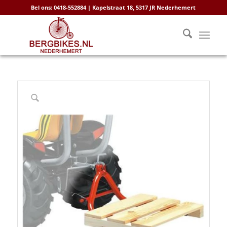
Bel ons: 0418-552884 | Kapelstraat 18, 5317 JR Nederhemert