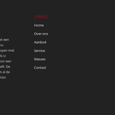
LINKS
Home
Over ons
met een
Aanbod
 nu
kopen met
Service
ls U
Nieuws
voor een
eft. De
Contact
n al de
 Van