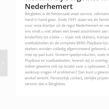
Nederhemert
Bergbikes is dé fietsenzaak waar service, vakman
hand in hand gaan. Sinds 1991 staan wij als famili
voor onze klanten uit de regio Nederhemert en ver
ons vindt u niet alleen een breed assortiment aan
kinderfiets tot e-bike — maar ook skelters, trampo
voetbaldoelen en de complete BERG PlayBase-lijn.
skelters worden volledig afgemonteerd geleverd, z
mee op pad kunt. Grotere speelproducten, zoals t
Gazelle Paris C7+
PlayBase en voetbaldoelen, leveren wij in overleg
Anthracite Grey Mat
indien gewenst ook op locatie voor u opbouwen. E
Heren 2026
aankoop vragen of problemen? Dan kunt u gewoon
winkel terecht. Persoonlijk contact, eerlijke prijze
service: dat is Bergbikes.