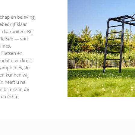
schap en beleving
ebedrijf klaar
 daarbuiten. Bij
 fietsen — van
lines,
 Fietsen en
odat u er direct
rampolines, de
 en kunnen wij
n heeft u na
 bij ons in de
n en échte