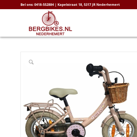
Bel ons: 0418-552884 | Kapelstraat 18, 5317 JR Nederhemert