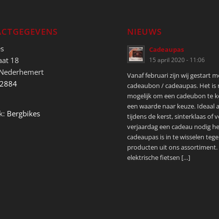
CTGEGEVENS
NIEUWS
es
Cadeaupas
aat 18
15 april 2020 - 11:06
 Nederhemert
Vanaf februari zijn wij gestart 
52884
cadeaubon / cadeaupas. Het is
mogelijk om een cadeubon te 
een waarde naar keuze. Ideaal a
k:
Bergbikes
tijdens de kerst, sinterklaas of 
verjaardag een cadeau nodig he
cadeaupas is in te wisselen tege
producten uit ons assortiment.
elektrische fietsen […]