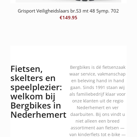
Grisport Veiligheidslaars br.S3 mt 48 Symp. 702
€
149.95
Fietsen,
Bergbikes is dé fietsenzaak
waar service, vakmanschap
skelters en
en beleving hand in hand
speelplezier:
gaan. Sinds 1991 staan wij
welkom bij
als familiebedrijf klaar voor
onze klanten uit de regio
Bergbikes in
Nederhemert en ver
Nederhemert
daarbuiten. Bij ons vindt u
niet alleen een breed
assortiment aan fietsen —
van kinderfiets tot e-bike —