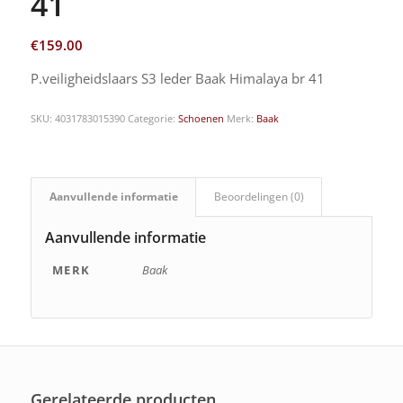
41
€
159.00
P.veiligheidslaars S3 leder Baak Himalaya br 41
SKU:
4031783015390
Categorie:
Schoenen
Merk:
Baak
Aanvullende informatie
Beoordelingen (0)
Aanvullende informatie
MERK
Baak
Gerelateerde producten