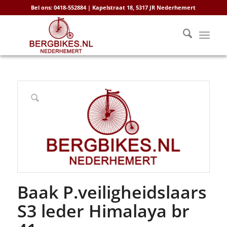
Bel ons: 0418-552884 | Kapelstraat 18, 5317 JR Nederhemert
Baak P.veiligheidslaars
S3 leder Himalaya br