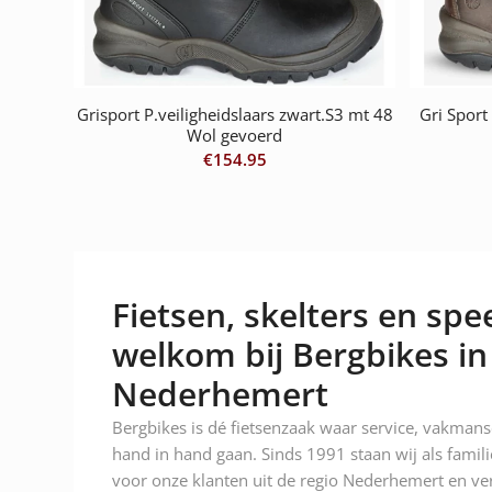
Grisport P.veiligheidslaars zwart.S3 mt 48
Gri Sport
Wol gevoerd
€
154.95
Fietsen, skelters en spee
welkom bij Bergbikes in
Nederhemert
Bergbikes is dé fietsenzaak waar service, vakman
hand in hand gaan. Sinds 1991 staan wij als famili
voor onze klanten uit de regio Nederhemert en ver