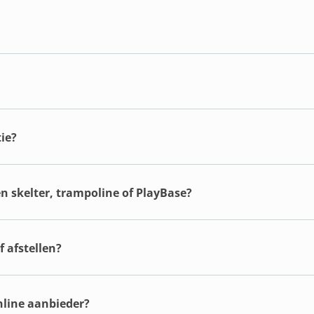
ie?
en skelter, trampoline of PlayBase?
 afstellen?
online aanbieder?