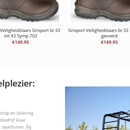
 Veiligheidslaars Grisport br.S3
Grisport Veiligheidslaars br.S
mt 43 Symp.702
gevoerd
€
149.95
€
149.95
lplezier:
schap en beleving
ebedrijf klaar
 daarbuiten. Bij