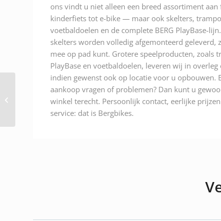
ons vindt u niet alleen een breed assortiment aan
kinderfiets tot e-bike — maar ook skelters, trampo
voetbaldoelen en de complete BERG PlayBase-lijn.
skelters worden volledig afgemonteerd geleverd, z
mee op pad kunt. Grotere speelproducten, zoals t
PlayBase en voetbaldoelen, leveren wij in overleg
indien gewenst ook op locatie voor u opbouwen. E
Trelock EINSTECK-
aankoop vragen of problemen? Dan kunt u gewoon
KETTE ZR455 140/8
winkel terecht. Persoonlijk contact, eerlijke prijze
SCHWARZ P-O-C Zwart
service: dat is Bergbikes.
Ve