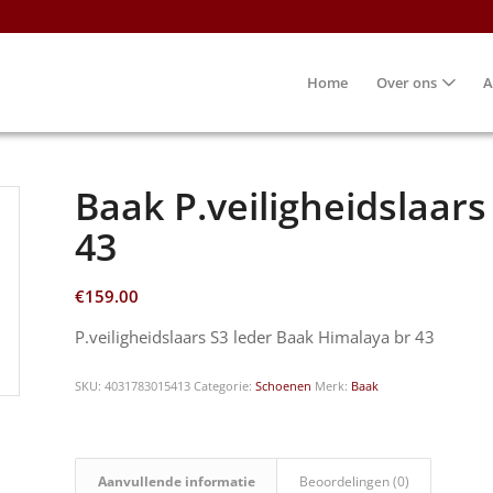
Home
Over ons
A
Baak P.veiligheidslaars
43
€
159.00
P.veiligheidslaars S3 leder Baak Himalaya br 43
SKU:
4031783015413
Categorie:
Schoenen
Merk:
Baak
Aanvullende informatie
Beoordelingen (0)