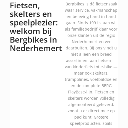
Fietsen,
Bergbikes is dé fietsenzaak
waar service, vakmanschap
skelters en
en beleving hand in hand
speelplezier:
gaan. Sinds 1991 staan wij
welkom bij
als familiebedrijf klaar voor
onze klanten uit de regio
Bergbikes in
Nederhemert en ver
Nederhemert
daarbuiten. Bij ons vindt u
niet alleen een breed
assortiment aan fietsen —
van kinderfiets tot e-bike —
maar ook skelters,
trampolines, voetbaldoelen
en de complete BERG
PlayBase-lijn. Fietsen en
skelters worden volledig
afgemonteerd geleverd,
zodat u er direct mee op
pad kunt. Grotere
speelproducten, zoals