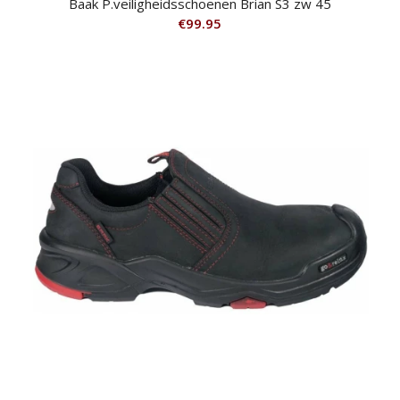
Baak P.veiligheidsschoenen Brian S3 zw 45
€
99.95