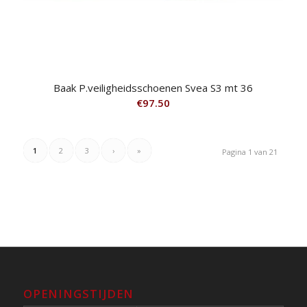
Baak P.veiligheidsschoenen Svea S3 mt 36
€
97.50
1
2
3
›
»
Pagina 1 van 21
OPENINGSTIJDEN