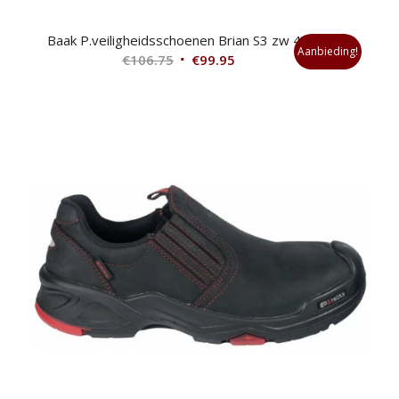
Baak P.veiligheidsschoenen Brian S3 zw 47
Aanbieding!
Oorspronkelijke
Huidige
€
106.75
€
99.95
prijs
prijs
was:
is:
€106.75.
€99.95.