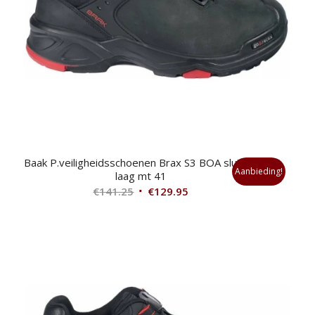
Baak P.veiligheidsschoenen Brax S3 BOA sluiting
Aanbieding!
laag mt 41
Oorspronkelijke
Huidige
€
141.25
€
129.95
prijs
prijs
was:
is:
€141.25.
€129.95.