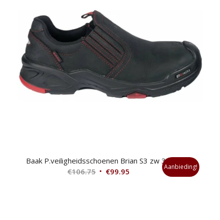
Baak P.veiligheidsschoenen Brian S3 zw 38
Aanbieding!
Oorspronkelijke
Huidige
€
106.75
€
99.95
prijs
prijs
was:
is:
€106.75.
€99.95.