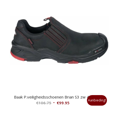
Baak P.veiligheidsschoenen Brian S3 zw 40
Aanbieding!
Oorspronkelijke
Huidige
€
106.75
€
99.95
prijs
prijs
was:
is: