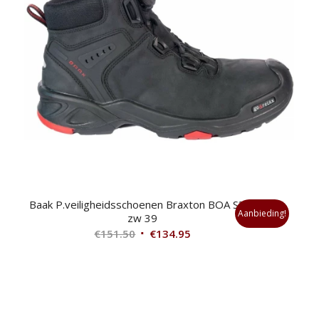
Baak P.veiligheidsschoenen Braxton BOA S3 H
Aanbieding!
zw 39
Oorspronkelijke
Huidige
€
151.50
€
134.95
prijs
prijs
was:
is:
€151.50.
€134.95.