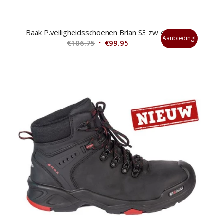
Baak P.veiligheidsschoenen Brian S3 zw 48
Aanbieding!
Oorspronkelijke
Huidige
€
106.75
€
99.95
prijs
prijs
was:
is:
€106.75.
€99.95.