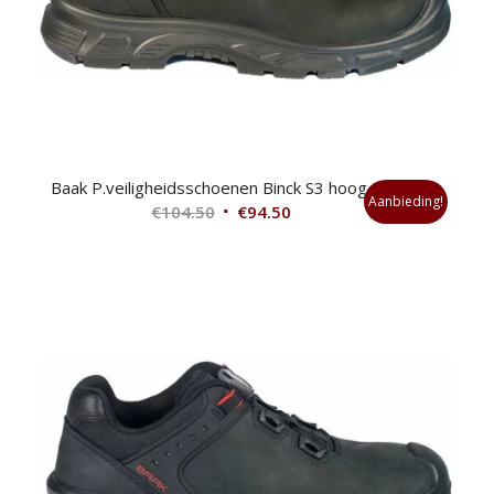
Baak P.veiligheidsschoenen Binck S3 hoog 43
Aanbieding!
Oorspronkelijke
Huidige
€
104.50
€
94.50
prijs
prijs
was:
is:
€104.50.
€94.50.