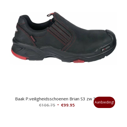
Baak P.veiligheidsschoenen Brian S3 zw 39
Aanbieding!
Oorspronkelijke
Huidige
€
106.75
€
99.95
prijs
prijs
was:
is:
€106.75.
€99.95.