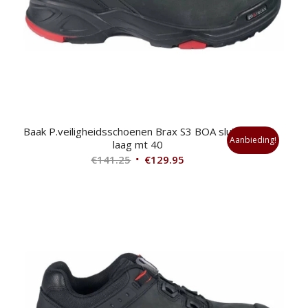
Baak P.veiligheidsschoenen Brax S3 BOA sluiting
Aanbieding!
laag mt 40
Oorspronkelijke
Huidige
€
141.25
€
129.95
prijs
prijs
was:
is:
€141.25.
€129.95.