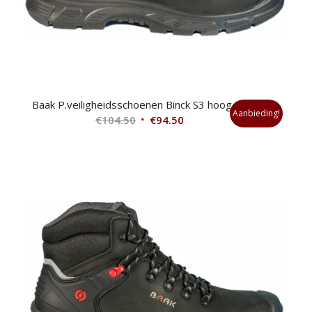
Baak P.veiligheidsschoenen Binck S3 hoog 42
Aanbieding!
Oorspronkelijke
Huidige
€
104.50
€
94.50
prijs
prijs
was:
is:
€104.50.
€94.50.