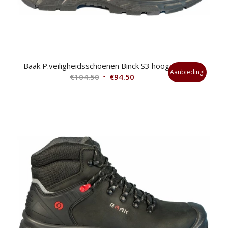
Baak P.veiligheidsschoenen Binck S3 hoog 41
Aanbieding!
Oorspronkelijke
Huidige
€
104.50
€
94.50
prijs
prijs
was:
is:
€104.50.
€94.50.