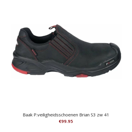
€106.75.
€99.95.
Baak P.veiligheidsschoenen Brian S3 zw 41
€
99.95