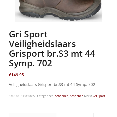
Gri Sport
Veiligheidslaars
Grisport br.S3 mt 44
Symp. 702
€
149.95
Veiligheidslaars Grisport br.S3 mt 44 Symp. 702
SKU:
8713458308650
Categorieën:
Schoenen
,
Schoenen
Merk:
Gri Sport