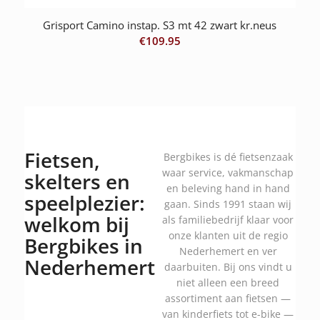
Grisport Camino instap. S3 mt 42 zwart kr.neus
€
109.95
Fietsen,
Bergbikes is dé fietsenzaak
waar service, vakmanschap
skelters en
en beleving hand in hand
speelplezier:
gaan. Sinds 1991 staan wij
welkom bij
als familiebedrijf klaar voor
onze klanten uit de regio
Bergbikes in
Nederhemert en ver
Nederhemert
daarbuiten. Bij ons vindt u
niet alleen een breed
assortiment aan fietsen —
van kinderfiets tot e-bike —