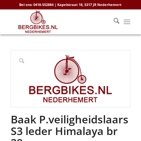
Bel ons: 0418-552884 | Kapelstraat 18, 5317 JR Nederhemert
Baak P.veiligheidslaars
S3 leder Himalaya br