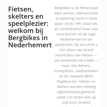
Fietsen,
Bergbikes is dé fietsenzaak
waar service, vakmanschap
skelters en
en beleving hand in hand
speelplezier:
gaan. Sinds 1991 staan wij
welkom bij
als familiebedrijf klaar voor
onze klanten uit de regio
Bergbikes in
Nederhemert en ver
Nederhemert
daarbuiten. Bij ons vindt u
niet alleen een breed
assortiment aan fietsen —
van kinderfiets tot e-bike —
maar ook skelters,
trampolines, voetbaldoelen
en de complete BERG
PlayBase-lijn. Fietsen en
skelters worden volledig
afgemonteerd geleverd,
zodat u er direct mee op
pad kunt. Grotere