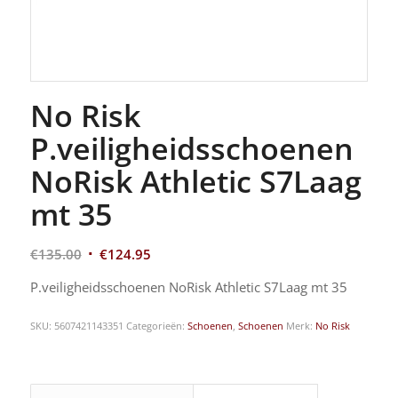
No Risk
P.veiligheidsschoenen
NoRisk Athletic S7Laag
mt 35
€
135.00
€
124.95
P.veiligheidsschoenen NoRisk Athletic S7Laag mt 35
SKU:
5607421143351
Categorieën:
Schoenen
,
Schoenen
Merk:
No Risk