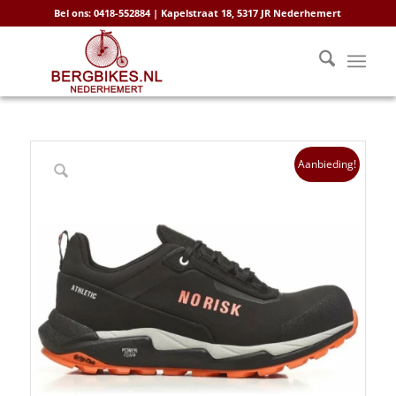
Bel ons: 0418-552884 | Kapelstraat 18, 5317 JR Nederhemert
Aanbieding!