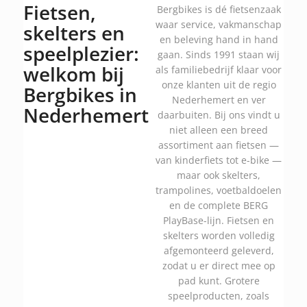
Fietsen,
Bergbikes is dé fietsenzaak
waar service, vakmanschap
skelters en
en beleving hand in hand
speelplezier:
gaan. Sinds 1991 staan wij
welkom bij
als familiebedrijf klaar voor
onze klanten uit de regio
Bergbikes in
Nederhemert en ver
Nederhemert
daarbuiten. Bij ons vindt u
niet alleen een breed
assortiment aan fietsen —
van kinderfiets tot e-bike —
maar ook skelters,
trampolines, voetbaldoelen
en de complete BERG
PlayBase-lijn. Fietsen en
skelters worden volledig
afgemonteerd geleverd,
zodat u er direct mee op
pad kunt. Grotere
speelproducten, zoals