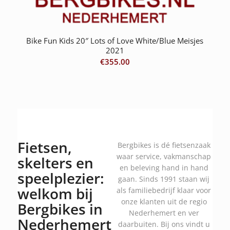
Bike Fun Kids 20″ Lots of Love White/Blue Meisjes
2021
€
355.00
Fietsen,
Bergbikes is dé fietsenzaak
waar service, vakmanschap
skelters en
en beleving hand in hand
speelplezier:
gaan. Sinds 1991 staan wij
welkom bij
als familiebedrijf klaar voor
onze klanten uit de regio
Bergbikes in
Nederhemert en ver
Nederhemert
daarbuiten. Bij ons vindt u