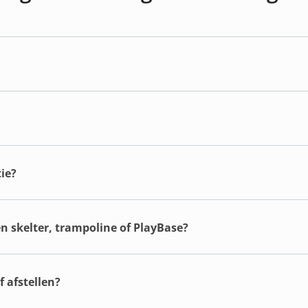
ie?
en skelter, trampoline of PlayBase?
 afstellen?