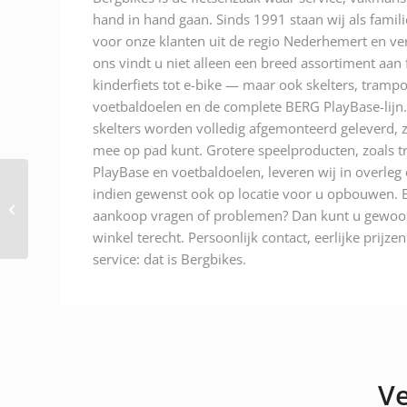
hand in hand gaan. Sinds 1991 staan wij als famili
voor onze klanten uit de regio Nederhemert en ver
ons vindt u niet alleen een breed assortiment aan
kinderfiets tot e-bike — maar ook skelters, trampo
voetbaldoelen en de complete BERG PlayBase-lijn.
skelters worden volledig afgemonteerd geleverd, z
mee op pad kunt. Grotere speelproducten, zoals t
PlayBase en voetbaldoelen, leveren wij in overleg
Berg Duostoel Race
indien gewenst ook op locatie voor u opbouwen. E
GTS XL Art nr.
aankoop vragen of problemen? Dan kunt u gewoon
15.37.15.00
winkel terecht. Persoonlijk contact, eerlijke prijze
service: dat is Bergbikes.
Ve