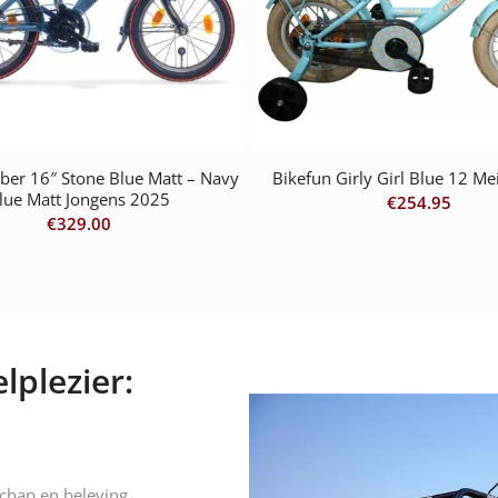
ber 16″ Stone Blue Matt – Navy
Bikefun Girly Girl Blue 12 Me
lue Matt Jongens 2025
€
254.95
€
329.00
lplezier:
schap en beleving