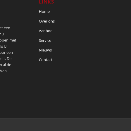
LINKS
Home
Over ons
met een
Aanbod
 nu
kopen met
Service
ls U
Nieuws
voor een
eft. De
Contact
n al de
 Van