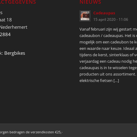
CTGEGEVENS
NIEUWS
es
Cadeaupas
aat 18
15 april 2020 - 11:06
 Nederhemert
Vanaf februari zijn wij gestart 
52884
cadeaubon / cadeaupas. Het is
mogelijk om een cadeubon te 
een waarde naar keuze. Ideaal a
k:
Bergbikes
tijdens de kerst, sinterklaas of 
verjaardag een cadeau nodig he
cadeaupas is in te wisselen tege
producten uit ons assortiment.
elektrische fietsen […]
zorgen bedragen de verzendkosten €25,-