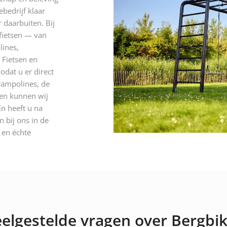
ebedrijf klaar
 daarbuiten. Bij
 fietsen — van
lines,
 Fietsen en
odat u er direct
rampolines, de
 en kunnen wij
n heeft u na
 bij ons in de
n en échte
elgestelde vragen over Bergbi