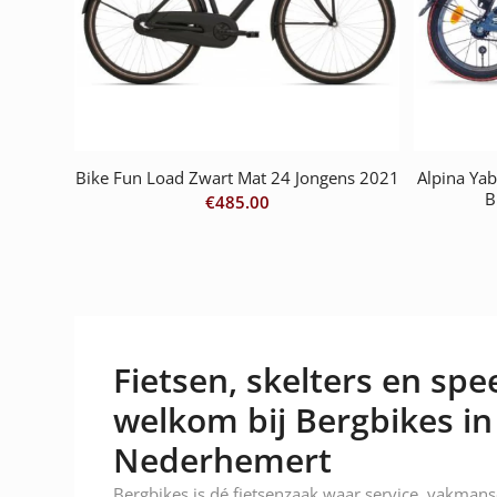
Bike Fun Load Zwart Mat 24 Jongens 2021
Alpina Yab
B
€
485.00
Fietsen, skelters en spee
welkom bij Bergbikes in
Nederhemert
Bergbikes is dé fietsenzaak waar service, vakman