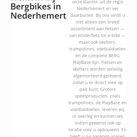
onze klanten uit de regio
Bergbikes in
Nederhemert en ver
Nederhemert
daarbuiten. Bij ons vindt u
niet alleen een breed
assortiment aan fietsen —
van kinderfiets tot e-bike —
maar ook skelters,
trampolines, voetbaldoelen
en de complete BERG
PlayBase-lijn. Fietsen en
skelters worden volledig
afgemonteerd geleverd,
zodat u er direct mee op
pad kunt. Grotere
speelproducten, zoals
trampolines, de PlayBase en
voetbaldoelen, leveren wij
in overleg en kunnen wij
indien gewenst ook op
locatie voor u opbouwen. En
heeft u na aankoop vragen