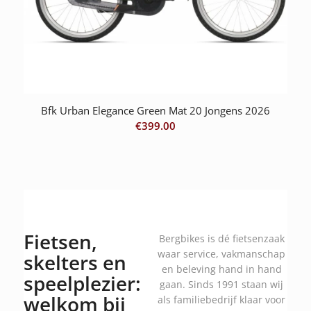
Bfk Urban Elegance Green Mat 20 Jongens 2026
€
399.00
Fietsen,
Bergbikes is dé fietsenzaak
waar service, vakmanschap
skelters en
en beleving hand in hand
speelplezier:
gaan. Sinds 1991 staan wij
welkom bij
als familiebedrijf klaar voor