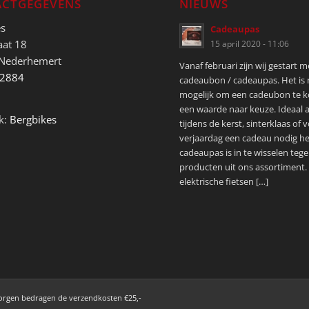
CTGEGEVENS
NIEUWS
es
Cadeaupas
aat 18
15 april 2020 - 11:06
 Nederhemert
Vanaf februari zijn wij gestart 
52884
cadeaubon / cadeaupas. Het is
mogelijk om een cadeubon te 
een waarde naar keuze. Ideaal a
k:
Bergbikes
tijdens de kerst, sinterklaas of 
verjaardag een cadeau nodig he
cadeaupas is in te wisselen tege
producten uit ons assortiment.
elektrische fietsen […]
zorgen bedragen de verzendkosten €25,-