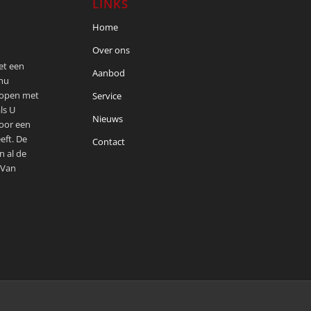
LINKS
Home
Over ons
met een
Aanbod
 nu
kopen met
Service
ls U
Nieuws
voor een
eft. De
Contact
n al de
 Van