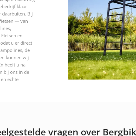
ebedrijf klaar
 daarbuiten. Bij
 fietsen — van
lines,
 Fietsen en
odat u er direct
rampolines, de
 en kunnen wij
n heeft u na
 bij ons in de
n en échte
elgestelde vragen over Bergbi