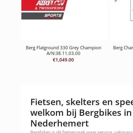
Berg Flatground 330 Grey Champion
Berg Cha
A/N:38.11.03.00
€
1,049.00
Fietsen, skelters en spee
welkom bij Bergbikes in
Nederhemert
Bergbikes is dé fietsenzaak waar service, vakman