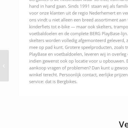
hand in hand gaan. Sinds 1991 staan wij als famili
voor onze klanten uit de regio Nederhemert en ver
ons vindt u niet alleen een breed assortiment aan
kinderfiets tot e-bike — maar ook skelters, trampo
voetbaldoelen en de complete BERG PlayBase-lijn.
skelters worden volledig afgemonteerd geleverd, z
mee op pad kunt. Grotere speelproducten, zoals t
PlayBase en voetbaldoelen, leveren wij in overleg
Gazelle Paris C7+ HMB
indien gewenst ook op locatie voor u opbouwen. E
Anthracite Grey Mat
aankoop vragen of problemen? Dan kunt u gewoon
Dames 2025
winkel terecht. Persoonlijk contact, eerlijke prijze
service: dat is Bergbikes.
Ve