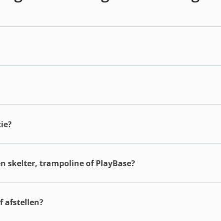
ie?
en skelter, trampoline of PlayBase?
 afstellen?