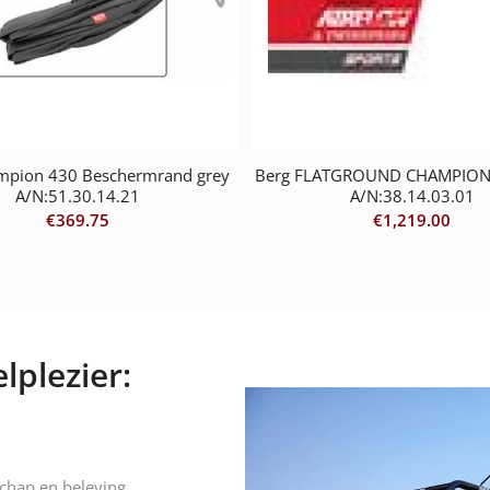
mpion 430 Beschermrand grey
Berg FLATGROUND CHAMPION
A/N:51.30.14.21
A/N:38.14.03.01
€
369.75
€
1,219.00
lplezier:
schap en beleving