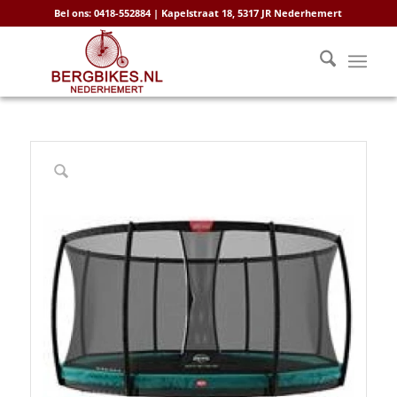
Bel ons: 0418-552884 | Kapelstraat 18, 5317 JR Nederhemert