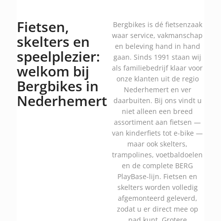
Fietsen,
Bergbikes is dé fietsenzaak
waar service, vakmanschap
skelters en
en beleving hand in hand
speelplezier:
gaan. Sinds 1991 staan wij
welkom bij
als familiebedrijf klaar voor
onze klanten uit de regio
Bergbikes in
Nederhemert en ver
Nederhemert
daarbuiten. Bij ons vindt u
niet alleen een breed
assortiment aan fietsen —
van kinderfiets tot e-bike —
maar ook skelters,
trampolines, voetbaldoelen
en de complete BERG
PlayBase-lijn. Fietsen en
skelters worden volledig
afgemonteerd geleverd,
zodat u er direct mee op
pad kunt. Grotere