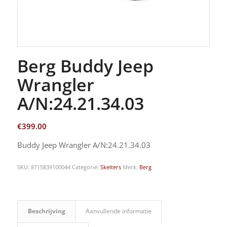
Berg Buddy Jeep
Wrangler
A/N:24.21.34.03
€
399.00
Buddy Jeep Wrangler A/N:24.21.34.03
SKU:
8715839100044
Categorie:
Skelters
Merk:
Berg
Beschrijving
Aanvullende informatie