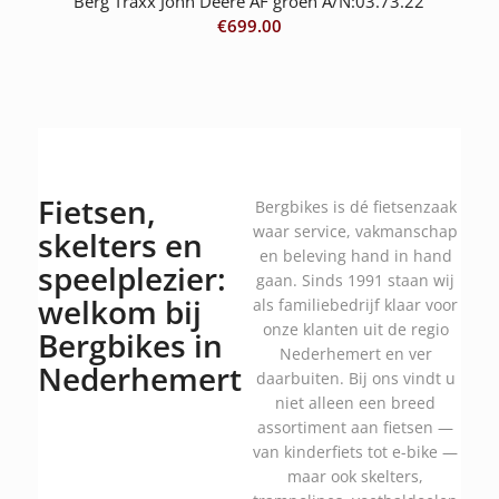
Berg Traxx John Deere AF groen A/N:03.73.22
€
699.00
Fietsen,
Bergbikes is dé fietsenzaak
waar service, vakmanschap
skelters en
en beleving hand in hand
speelplezier:
gaan. Sinds 1991 staan wij
welkom bij
als familiebedrijf klaar voor
onze klanten uit de regio
Bergbikes in
Nederhemert en ver
Nederhemert
daarbuiten. Bij ons vindt u
niet alleen een breed
assortiment aan fietsen —
van kinderfiets tot e-bike —
maar ook skelters,