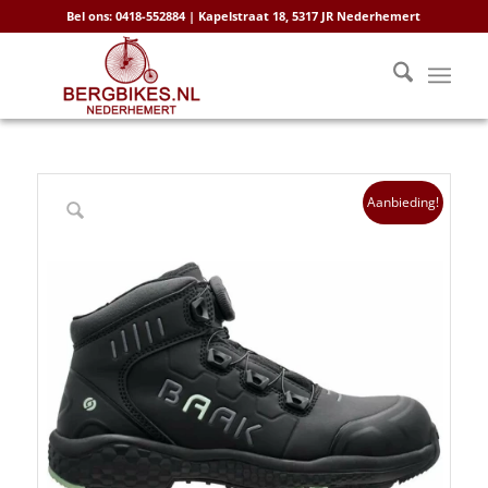
Bel ons: 0418-552884 | Kapelstraat 18, 5317 JR Nederhemert
Aanbieding!