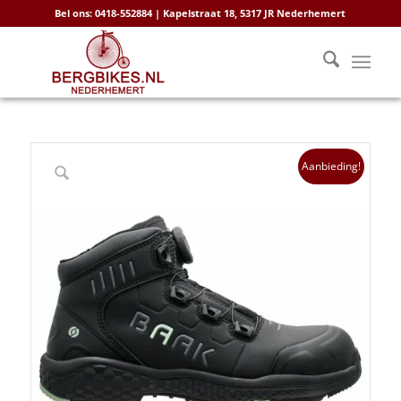
Bel ons: 0418-552884 | Kapelstraat 18, 5317 JR Nederhemert
Aanbieding!