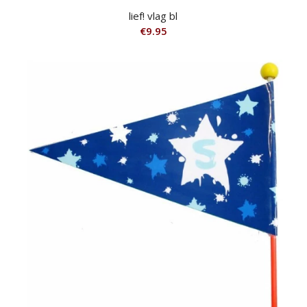
lief! vlag bl
€
9.95