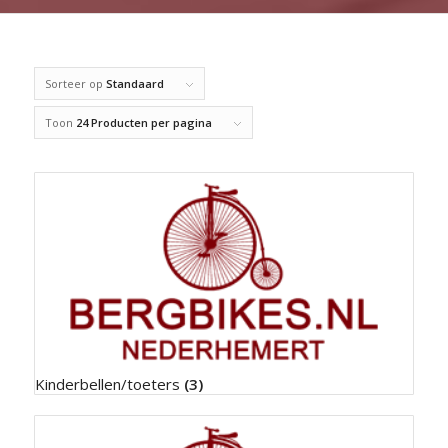
Sorteer op
Standaard
Toon
24 Producten per pagina
Kinderbellen/toeters
(3)