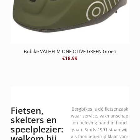
Bobike VALHELM ONE OLIVE GREEN Groen
€
18.99
Fietsen,
Bergbikes is dé fietsenzaak
waar service, vakmanschap
skelters en
en beleving hand in hand
speelplezier:
gaan. Sinds 1991 staan wij
welkom bij
als familiebedrijf klaar voor