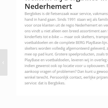
Nederhemert
Bergbikes is dé fietsenzaak waar service, vakman
hand in hand gaan. Sinds 1991 staan wij als famili
voor onze klanten uit de regio Nederhemert en ver
ons vindt u niet alleen een breed assortiment aan
kinderfiets tot e-bike — maar ook skelters, trampo
voetbaldoelen en de complete BERG PlayBase-lijn.
skelters worden volledig afgemonteerd geleverd, z
mee op pad kunt. Grotere speelproducten, zoals t
PlayBase en voetbaldoelen, leveren wij in overleg
Abus helm smiley 3.0
Shiny Blue
indien gewenst ook op locatie voor u opbouwen. E
aankoop vragen of problemen? Dan kunt u gewoon
winkel terecht. Persoonlijk contact, eerlijke prijze
service: dat is Bergbikes.