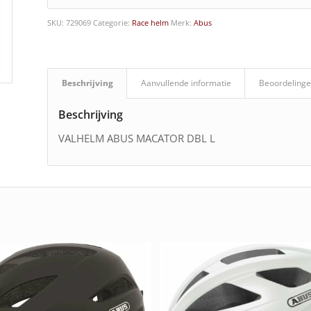
SKU:
729069
Categorie:
Race helm
Merk:
Abus
Beschrijving
Aanvullende informatie
Beoordelinge
Beschrijving
VALHELM ABUS MACATOR DBL L