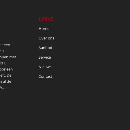
LINKS
Home
Over ons
met een
Aanbod
 nu
kopen met
Service
ls U
Nieuws
voor een
eft. De
Contact
n al de
 Van