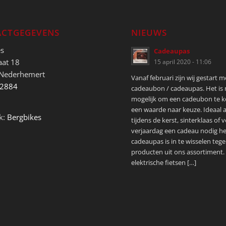
CTGEGEVENS
NIEUWS
es
Cadeaupas
aat 18
15 april 2020 - 11:06
 Nederhemert
Vanaf februari zijn wij gestart 
52884
cadeaubon / cadeaupas. Het is
mogelijk om een cadeubon te 
een waarde naar keuze. Ideaal a
k:
Bergbikes
tijdens de kerst, sinterklaas of 
verjaardag een cadeau nodig he
cadeaupas is in te wisselen tege
producten uit ons assortiment.
elektrische fietsen […]