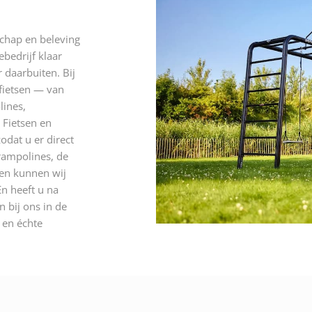
schap en beleving
ebedrijf klaar
 daarbuiten. Bij
 fietsen — van
lines,
 Fietsen en
odat u er direct
rampolines, de
 en kunnen wij
n heeft u na
 bij ons in de
n en échte