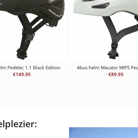
lm Pedelec 1.1 Black Edition
Abus helm Macator MIPS Pea
€
149.95
€
89.95
lplezier: