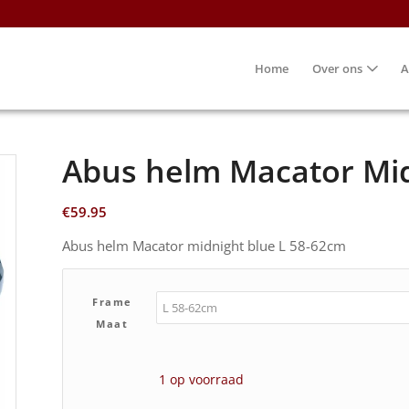
Home
Over ons
A
Abus helm Macator Mid
€
59.95
Abus helm Macator midnight blue L 58-62cm
Frame
Maat
1 op voorraad