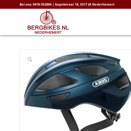
Bel ons: 0418-552884 | Kapelstraat 18, 5317 JR Nederhemert