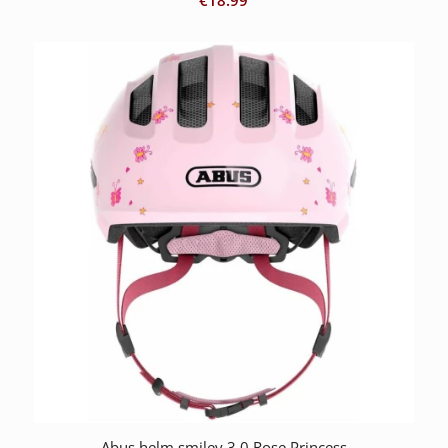
€
18.99
Abus helm smiley 3.0 Rose Princess