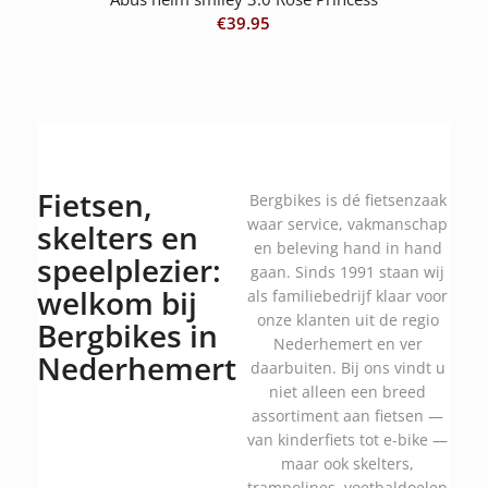
€
39.95
Fietsen,
Bergbikes is dé fietsenzaak
waar service, vakmanschap
skelters en
en beleving hand in hand
speelplezier:
gaan. Sinds 1991 staan wij
welkom bij
als familiebedrijf klaar voor
onze klanten uit de regio
Bergbikes in
Nederhemert en ver
Nederhemert
daarbuiten. Bij ons vindt u
niet alleen een breed
assortiment aan fietsen —
van kinderfiets tot e-bike —
maar ook skelters,
trampolines, voetbaldoelen