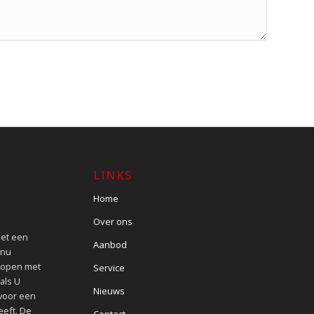
LINKS
Home
Over ons
met een
Aanbod
 nu
kopen met
Service
als U
Nieuws
 voor een
eeft. De
Contact