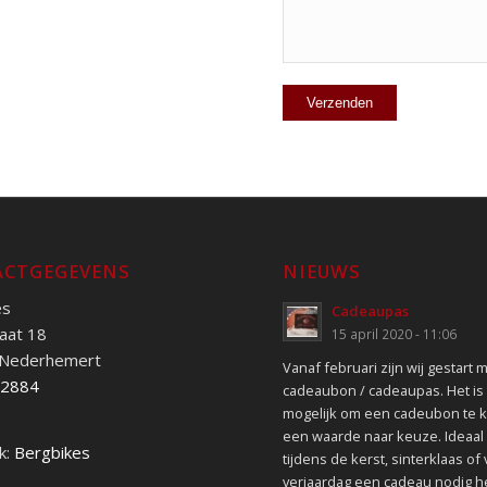
CTGEGEVENS
NIEUWS
es
Cadeaupas
aat 18
15 april 2020 - 11:06
 Nederhemert
Vanaf februari zijn wij gestart 
52884
cadeaubon / cadeaupas. Het is
mogelijk om een cadeubon te 
een waarde naar keuze. Ideaal 
k:
Bergbikes
tijdens de kerst, sinterklaas of
verjaardag een cadeau nodig h