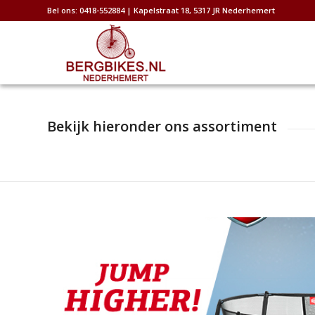
Bel ons: 0418-552884 | Kapelstraat 18, 5317 JR Nederhemert
Bekijk hieronder ons assortiment