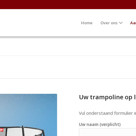
Home
Over ons
Aa
Uw trampoline op l
Vul onderstaand formulier i
Uw naam (verplicht)