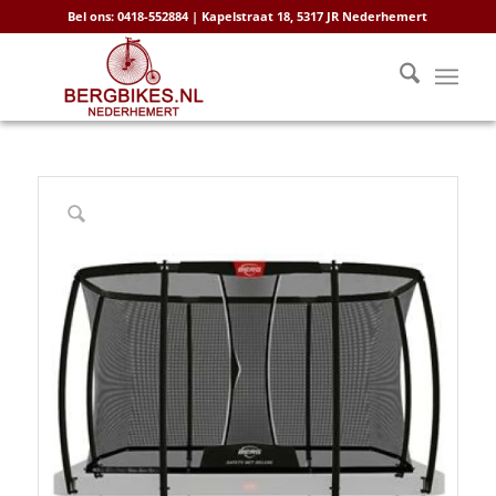
Bel ons: 0418-552884 | Kapelstraat 18, 5317 JR Nederhemert