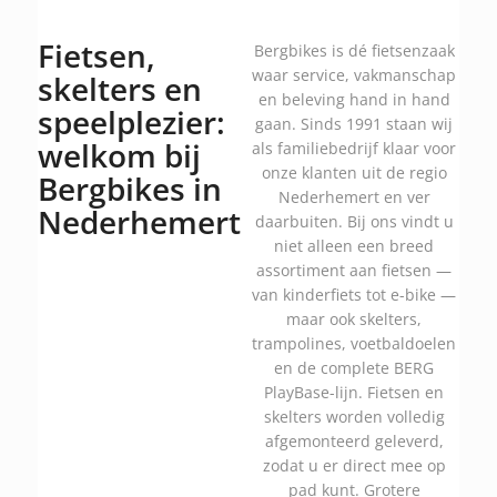
Fietsen,
Bergbikes is dé fietsenzaak
waar service, vakmanschap
skelters en
en beleving hand in hand
speelplezier:
gaan. Sinds 1991 staan wij
welkom bij
als familiebedrijf klaar voor
onze klanten uit de regio
Bergbikes in
Nederhemert en ver
Nederhemert
daarbuiten. Bij ons vindt u
niet alleen een breed
assortiment aan fietsen —
van kinderfiets tot e-bike —
maar ook skelters,
trampolines, voetbaldoelen
en de complete BERG
PlayBase-lijn. Fietsen en
skelters worden volledig
afgemonteerd geleverd,
zodat u er direct mee op
pad kunt. Grotere