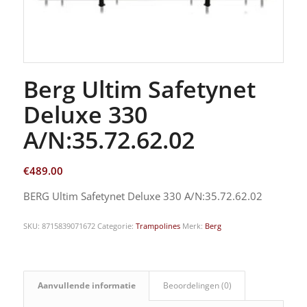
Berg Ultim Safetynet
Deluxe 330
A/N:35.72.62.02
€
489.00
BERG Ultim Safetynet Deluxe 330 A/N:35.72.62.02
SKU:
8715839071672
Categorie:
Trampolines
Merk:
Berg
Aanvullende informatie
Beoordelingen (0)