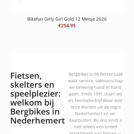
Bikefun Girly Girl Gold 12 Meisje 2026
€
254.95
Fietsen,
Bergbikes is dé fietsenzaak
waar service, vakmanschap
skelters en
en beleving hand in hand
speelplezier:
gaan. Sinds 1991 staan wij
welkom bij
als familiebedrijf klaar voor
onze klanten uit de regio
Bergbikes in
Nederhemert en ver
Nederhemert
daarbuiten. Bij ons vindt u
niet alleen een breed
assortiment aan fietsen —