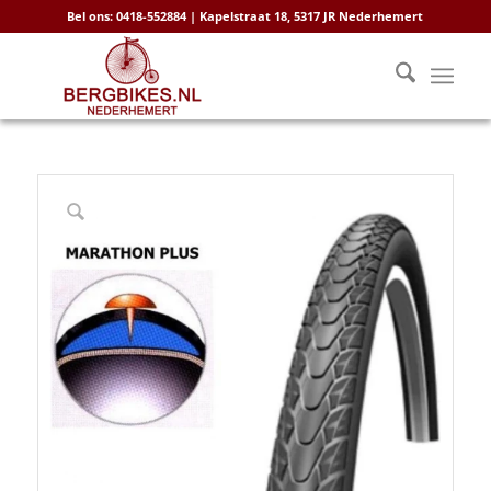
Bel ons: 0418-552884 | Kapelstraat 18, 5317 JR Nederhemert