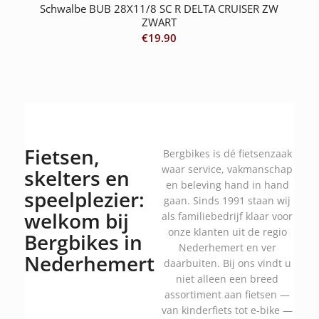
Schwalbe BUB 28X11/8 SC R DELTA CRUISER ZW
ZWART
€
19.90
Fietsen,
Bergbikes is dé fietsenzaak
waar service, vakmanschap
skelters en
en beleving hand in hand
speelplezier:
gaan. Sinds 1991 staan wij
welkom bij
als familiebedrijf klaar voor
onze klanten uit de regio
Bergbikes in
Nederhemert en ver
Nederhemert
daarbuiten. Bij ons vindt u
niet alleen een breed
assortiment aan fietsen —
van kinderfiets tot e-bike —