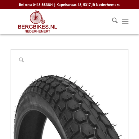
Bel ons: 0418-552884 | Kapelstraat 18, 5317 JR Nederhemert