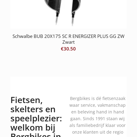
Schwalbe BUB 20X175 SC R ENERGIZER PLUS GG ZW
Zwart
€
30.50
Fietsen,
Bergbikes is dé fietsenzaak
waar service, vakmanschap
skelters en
en beleving hand in hand
speelplezier:
gaan. Sinds 1991 staan wij
welkom bij
als familiebedrijf klaar voor
onze klanten uit de regio
Bergbikes in