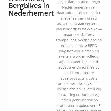
onze klanten uit de regio
Bergbikes in
Nederhemert en ver
Nederhemert
daarbuiten. Bij ons vindt u
niet alleen een breed
assortiment aan fietsen —
van kinderfiets tot e-bike —
maar ook skelters,
trampolines, voetbaldoelen
en de complete BERG
PlayBase-lijn. Fietsen en
skelters worden volledig
afgemonteerd geleverd,
zodat u er direct mee op
pad kunt. Grotere
speelproducten, zoals
trampolines, de PlayBase en
voetbaldoelen, leveren wij
in overleg en kunnen wij
indien gewenst ook op
locatie voor u opbouwen. En
heeft u na aankoop vragen