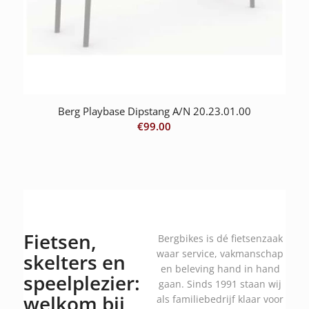
Berg Playbase Dipstang A/N 20.23.01.00
€
99.00
Fietsen,
Bergbikes is dé fietsenzaak
waar service, vakmanschap
skelters en
en beleving hand in hand
speelplezier:
gaan. Sinds 1991 staan wij
welkom bij
als familiebedrijf klaar voor