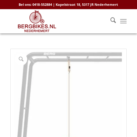
Bel ons: 0418-552884 | Kapelstraat 18, 5317 JR Nederhemert