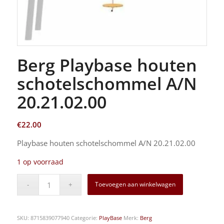
Berg Playbase houten
schotelschommel A/N
20.21.02.00
€
22.00
Playbase houten schotelschommel A/N 20.21.02.00
1 op voorraad
Toevoegen aan winkelwagen
SKU:
8715839077940
Categorie:
PlayBase
Merk:
Berg