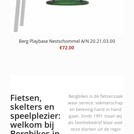
Berg Playbase Nestschommel A/N 20.21.03.00
€
72.00
Fietsen,
Bergbikes is dé fietsenzaak
waar service, vakmanschap
skelters en
en beleving hand in hand
speelplezier:
gaan. Sinds 1991 staan wij
welkom bij
als familiebedrijf klaar voor
onze klanten uit de regio
Bergbikes in