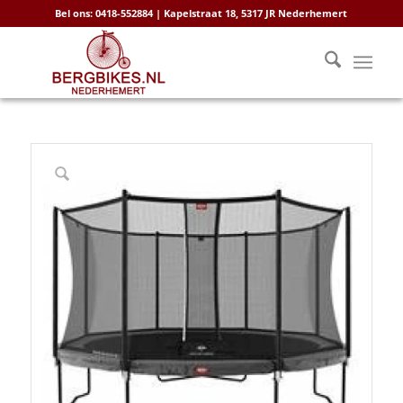
Bel ons: 0418-552884 | Kapelstraat 18, 5317 JR Nederhemert