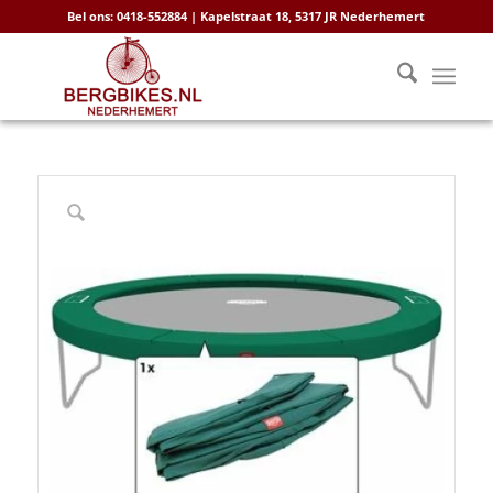
Bel ons: 0418-552884 | Kapelstraat 18, 5317 JR Nederhemert