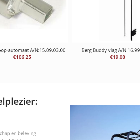
loop-automaat A/N:15.09.03.00
Berg Buddy vlag A/N 16.99
€
106.25
€
19.00
lplezier:
schap en beleving