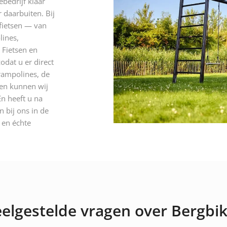
ebedrijf klaar
 daarbuiten. Bij
 fietsen — van
lines,
 Fietsen en
odat u er direct
rampolines, de
 en kunnen wij
n heeft u na
 bij ons in de
n en échte
elgestelde vragen over Bergbi