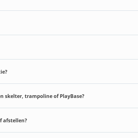
ie?
en skelter, trampoline of PlayBase?
 afstellen?