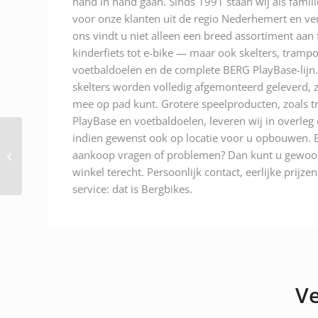
hand in hand gaan. Sinds 1991 staan wij als famili
voor onze klanten uit de regio Nederhemert en ver
ons vindt u niet alleen een breed assortiment aan
kinderfiets tot e-bike — maar ook skelters, trampo
voetbaldoelen en de complete BERG PlayBase-lijn.
skelters worden volledig afgemonteerd geleverd, z
mee op pad kunt. Grotere speelproducten, zoals t
PlayBase en voetbaldoelen, leveren wij in overleg
indien gewenst ook op locatie voor u opbouwen. E
Berg XL B super Sport
aankoop vragen of problemen? Dan kunt u gewoon
BFR yellow A/N:
07.10.24.00
winkel terecht. Persoonlijk contact, eerlijke prijze
service: dat is Bergbikes.
Ve