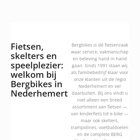
Fietsen,
Bergbikes is dé fietsenzaak
waar service, vakmanschap
skelters en
en beleving hand in hand
speelplezier:
gaan. Sinds 1991 staan wij
welkom bij
als familiebedrijf klaar voor
onze klanten uit de regio
Bergbikes in
Nederhemert en ver
Nederhemert
daarbuiten. Bij ons vindt u
niet alleen een breed
assortiment aan fietsen —
van kinderfiets tot e-bike —
maar ook skelters,
trampolines, voetbaldoelen
en de complete BERG