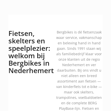
Fietsen,
Bergbikes is dé fietsenzaak
waar service, vakmanschap
skelters en
en beleving hand in hand
speelplezier:
gaan. Sinds 1991 staan wij
welkom bij
als familiebedrijf klaar voor
onze klanten uit de regio
Bergbikes in
Nederhemert en ver
Nederhemert
daarbuiten. Bij ons vindt u
niet alleen een breed
assortiment aan fietsen —
van kinderfiets tot e-bike —
maar ook skelters,
trampolines, voetbaldoelen
en de complete BERG
PlayBase-lijn. Fietsen en