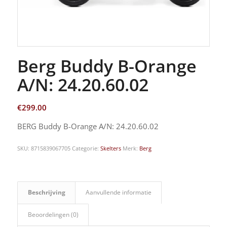
Berg Buddy B-Orange
A/N: 24.20.60.02
€
299.00
BERG Buddy B-Orange A/N: 24.20.60.02
SKU:
8715839067705
Categorie:
Skelters
Merk:
Berg
Beschrijving
Aanvullende informatie
Beoordelingen (0)