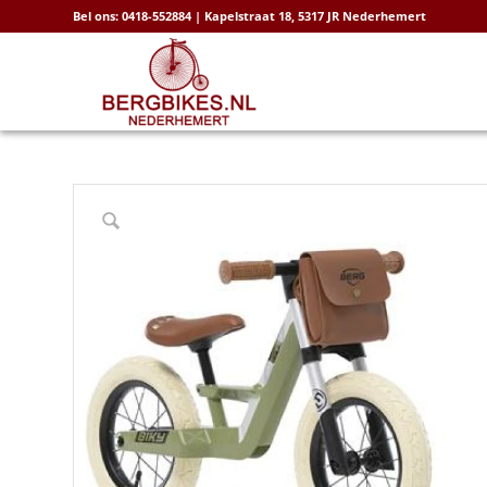
Bel ons: 0418-552884 | Kapelstraat 18, 5317 JR Nederhemert