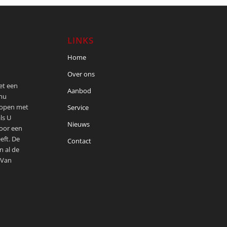
LINKS
Home
Over ons
met een
Aanbod
 nu
kopen met
Service
ls U
Nieuws
voor een
eft. De
Contact
n al de
 Van