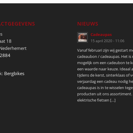
CTGEGEVENS
NIEUWS
es
Cadeaupas
aat 18
15 april 2020 - 11:06
 Nederhemert
Vanaf februari zijn wij gestart 
52884
cadeaubon / cadeaupas. Het is
mogelijk om een cadeubon te 
een waarde naar keuze. Ideaal a
k:
Bergbikes
tijdens de kerst, sinterklaas of 
verjaardag een cadeau nodig he
cadeaupas is in te wisselen tege
producten uit ons assortiment.
elektrische fietsen […]