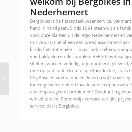
welkom bij Bergbikes in
Nederhemert
Bergbikes is dé fietsenzaak waar service, vakman
hand in hand gaan. Sinds 1991 staan wij als famili
voor onze klanten uit de regio Nederhemert en ver
ons vindt u niet alleen een breed assortiment aan
kinderfiets tot e-bike — maar ook skelters, trampo
voetbaldoelen en de complete BERG PlayBase-lijn.
skelters worden volledig afgemonteerd geleverd, z
mee op pad kunt. Grotere speelproducten, zoals t
Berg Biky City Green
PlayBase en voetbaldoelen, leveren wij in overleg
Art nr. 24.75.30.00
indien gewenst ook op locatie voor u opbouwen. E
aankoop vragen of problemen? Dan kunt u gewoon
winkel terecht. Persoonlijk contact, eerlijke prijze
service: dat is Bergbikes.