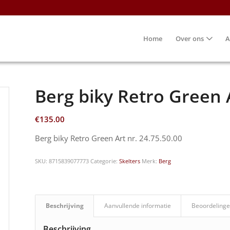
Home
Over ons
A
Berg biky Retro Green A
€
135.00
Berg biky Retro Green Art nr. 24.75.50.00
SKU:
8715839077773
Categorie:
Skelters
Merk:
Berg
Beschrijving
Aanvullende informatie
Beoordelinge
Beschrijving