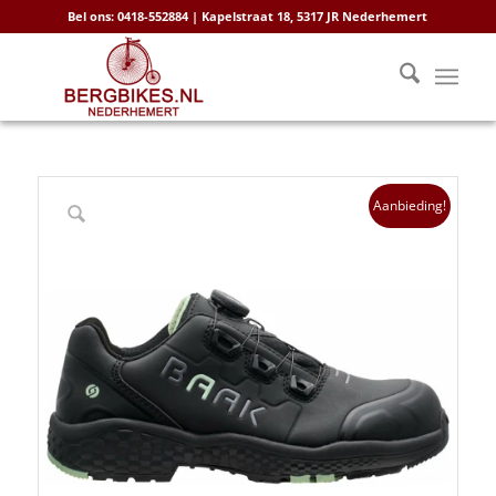
Bel ons: 0418-552884 | Kapelstraat 18, 5317 JR Nederhemert
Aanbieding!