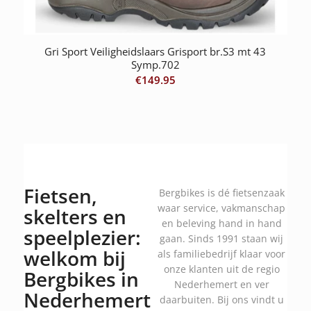
Gri Sport Veiligheidslaars Grisport br.S3 mt 43
Symp.702
€
149.95
Fietsen,
Bergbikes is dé fietsenzaak
waar service, vakmanschap
skelters en
en beleving hand in hand
speelplezier:
gaan. Sinds 1991 staan wij
welkom bij
als familiebedrijf klaar voor
onze klanten uit de regio
Bergbikes in
Nederhemert en ver
Nederhemert
daarbuiten. Bij ons vindt u